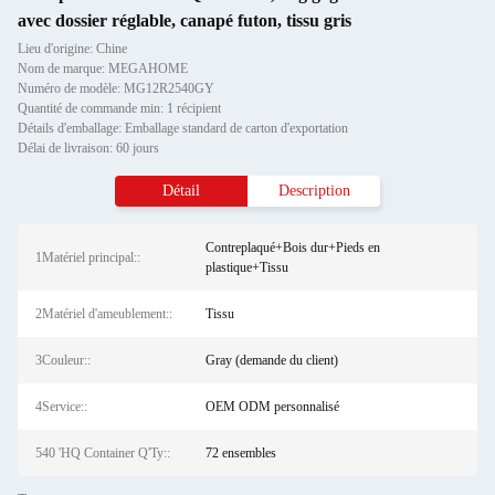
avec dossier réglable, canapé futon, tissu gris
Lieu d'origine: Chine
Nom de marque: MEGAHOME
Numéro de modèle: MG12R2540GY
Quantité de commande min: 1 récipient
Détails d'emballage: Emballage standard de carton d'exportation
Délai de livraison: 60 jours
Détail
Description
Contreplaqué+Bois dur+Pieds en
1Matériel principal::
plastique+Tissu
2Matériel d'ameublement::
Tissu
3Couleur::
Gray (demande du client)
4Service::
OEM ODM personnalisé
540 'HQ Container Q'Ty::
72 ensembles