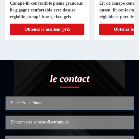
Canapé-lit convertible pleine grandeur,
Lit de canapé convert
lit gigogne confortable avec dossier
queen, lit confortabl
réglable, canapé futon, tissu gris
réglable et port de c
porte-gobelets, lit d
Obtenez le meilleur prix
Obtenez le me
tissu gris
le contact