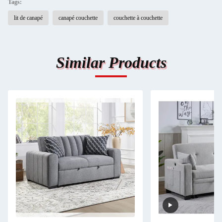
Tags:
lit de canapé
canapé couchette
couchette à couchette
Similar Products