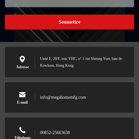
Soumettre
Unité E, 20/F, tour YHC, n° 1 rue Sheung Yuet, baie de
Kowloon, Hong Kong.
Adresse
info@megahomemfg.com
E-mail
00852-25663638
Téléphone