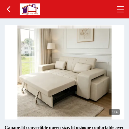
2
/
4
Canapé-lit convertible queen size, lit gigogne confortable avec