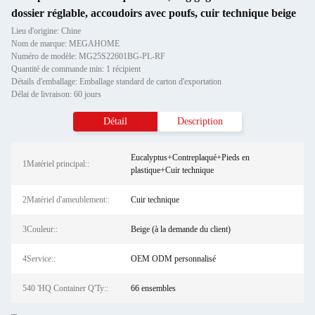
dossier réglable, accoudoirs avec poufs, cuir technique beige
Lieu d'origine: Chine
Nom de marque: MEGAHOME
Numéro de modèle: MG25S22601BG-PL-RF
Quantité de commande min: 1 récipient
Détails d'emballage: Emballage standard de carton d'exportation
Délai de livraison: 60 jours
Détail
Description
Eucalyptus+Contreplaqué+Pieds en
1Matériel principal::
plastique+Cuir technique
2Matériel d'ameublement::
Cuir technique
3Couleur::
Beige (à la demande du client)
4Service::
OEM ODM personnalisé
540 'HQ Container Q'Ty::
66 ensembles