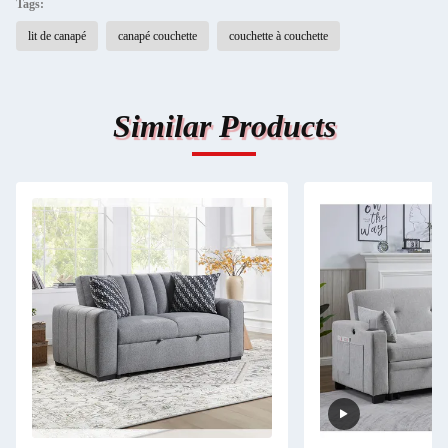
Tags:
lit de canapé
canapé couchette
couchette à couchette
Similar Products