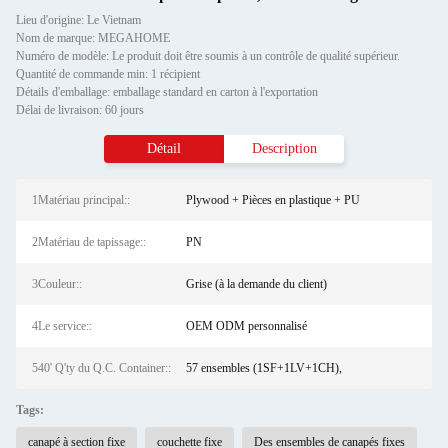
Lieu d'origine: Le Vietnam
Nom de marque: MEGAHOME
Numéro de modèle: Le produit doit être soumis à un contrôle de qualité supérieur.
Quantité de commande min: 1 récipient
Détails d'emballage: emballage standard en carton à l'exportation
Délai de livraison: 60 jours
Détail
Description
1Matériau principal::
Plywood + Pièces en plastique + PU
2Matériau de tapissage::
PN
3Couleur::
Grise (à la demande du client)
4Le service::
OEM ODM personnalisé
540' Q'ty du Q.C. Container::
57 ensembles (1SF+1LV+1CH),
Tags:
canapé à section fixe
couchette fixe
Des ensembles de canapés fixes