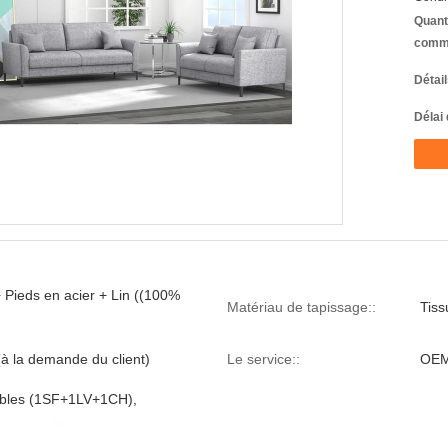
Quant
comm
Détai
Délai 
 Pieds en acier + Lin ((100%
Matériau de tapissage::
Tiss
 (à la demande du client)
Le service::
OEM
bles (1SF+1LV+1CH),