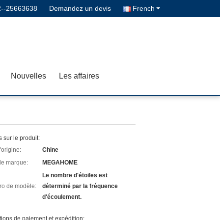
2--25663638
Demandez un devis
French
Nouvelles
Les affaires
s sur le produit:
'origine:
Chine
e marque:
MEGAHOME
Le nombre d'étoiles est
o de modèle:
déterminé par la fréquence
d'écoulement.
ions de paiement et expédition: