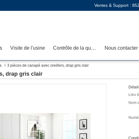
Ventes & Support :
85
s
Visite de l'usine
Contrôle de la qualité
Nous contacter
s
3 pièces de canapé avec oreillers, drap gris clair
, drap gris clair
Détail
Lieu d
Nom d
Numér
Condit