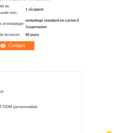
ité de
1 récipient
ande min:
emballage standard en carton à
ls d'emballage:
l'exportation
de livraison:
60 jours
Contact
us
 ODM personnalisé