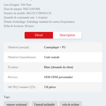
Lieu d'origine: Viêt Nam
Nom de marque: MEGAHOME
Numéro de modèle: MG23C1790WH-CH
Quantité de commande min: 1 récipient
Détails d'emballage: Emballage standard de carton d'exportation
Délai de livraison: 60 jours
Détail
Description
1Matériel principal::
Contreplaqué + PU
2Matériel d'ameublement::
Unité centrale
3Couleur::
Blanc (demande du client)
4Service::
OEM ODM personnalisé
540 'HQ Container Q'Ty::
156 pièces
Tags:
reposer sectionnel
Fauteuil inclinable
sofa de recliner