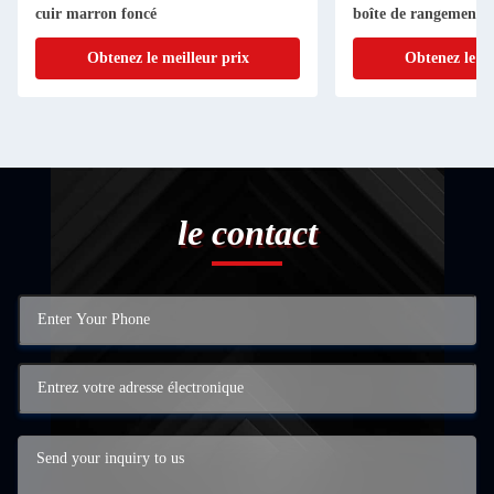
cuir marron foncé
boîte de rangement, 
tissu marron
Obtenez le meilleur prix
Obtenez le me
le contact