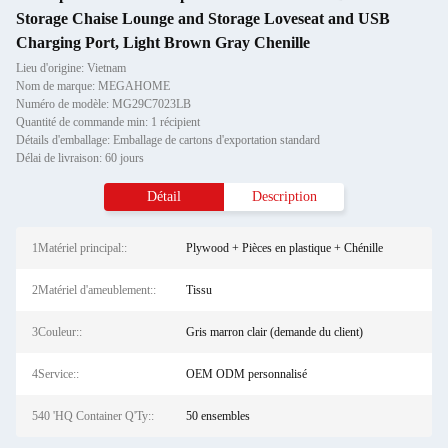
Storage Chaise Lounge and Storage Loveseat and USB
Charging Port, Light Brown Gray Chenille
Lieu d'origine: Vietnam
Nom de marque: MEGAHOME
Numéro de modèle: MG29C7023LB
Quantité de commande min: 1 récipient
Détails d'emballage: Emballage de cartons d'exportation standard
Délai de livraison: 60 jours
Détail
Description
1Matériel principal::
Plywood + Pièces en plastique + Chénille
2Matériel d'ameublement::
Tissu
3Couleur::
Gris marron clair (demande du client)
4Service::
OEM ODM personnalisé
540 'HQ Container Q'Ty::
50 ensembles