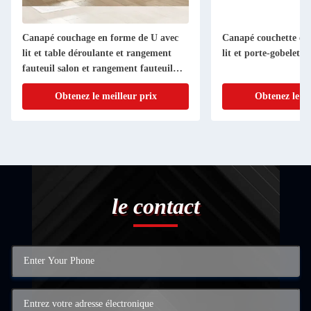
Canapé couchage en forme de U avec
Canapé couchette en
lit et table déroulante et rangement
lit et porte-gobelets,
fauteuil salon et rangement fauteuil
d'amour et porte-gobelets, tissu Navy
Obtenez le meilleur prix
Obtenez le me
le contact