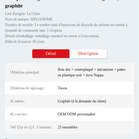
graphite
Lieu d'origine: La Chine
Nom de marque: MEGAHOME
Numéro de modèle: Le nombre total d'émissions de dioxyde de carbone est estimé à
Quantité de commande min: 1 récipient
Détails d'emballage: emballage standard en carton à l'exportation
Délai de livraison: 60 jours
Détail
Description
Bois dur + contreplaqué + mécanisme + pattes
1Matériau principal::
en plastique noir + tissu Nappa
2Matériau de tapissage::
Tissus
3Couleur::
Graphite (à la demande du client)
4Le service::
OEM ODM personnalisé
540' Q'ty du Q.C. Container::
25 ensembles